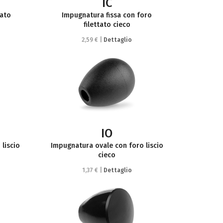
IC
tato
Impugnatura fissa con foro
filettato cieco
2,59 € |
Dettaglio
IO
liscio
Impugnatura ovale con foro liscio
cieco
1,37 € |
Dettaglio