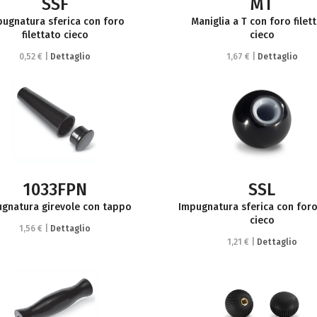
SSF
MT
pugnatura sferica con foro
Maniglia a T con foro filet
filettato cieco
cieco
0,52 € |
Dettaglio
1,67 € |
Dettaglio
1033FPN
SSL
gnatura girevole con tappo
Impugnatura sferica con foro 
cieco
1,56 € |
Dettaglio
1,21 € |
Dettaglio