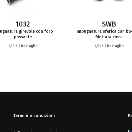
1032
SWB
ugnatura girevole con foro
Impugnatura sferica con bo
passante
filettata cieca
1,18 € |
Dettaglio
1,53 € |
Dettaglio
Termini e condizioni
P