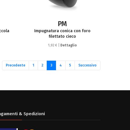
PM
ccola
Impugnatura conica con foro
filettato cieco
1,92 € |
Dettaglio
(current)
Precedente
1
2
3
4
5
Successivo
agamenti & Spedizioni