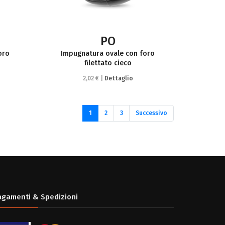
PO
oro
Impugnatura ovale con foro
filettato cieco
2,02 € |
Dettaglio
(current)
1
2
3
Successivo
agamenti & Spedizioni