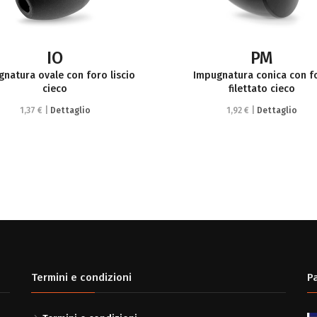
IO
PM
natura ovale con foro liscio
Impugnatura conica con f
cieco
filettato cieco
1,37 € |
Dettaglio
1,92 € |
Dettaglio
Termini e condizioni
P