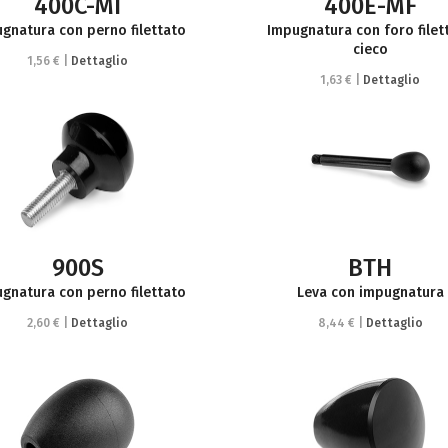
400C-MI
400E-MF
gnatura con perno filettato
Impugnatura con foro filet
cieco
1,56 € |
Dettaglio
1,63 € |
Dettaglio
900S
BTH
gnatura con perno filettato
Leva con impugnatura
2,60 € |
Dettaglio
8,44 € |
Dettaglio