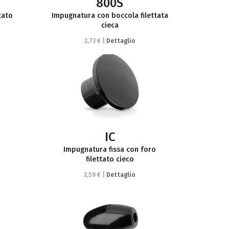
800S
tato
Impugnatura con boccola filettata
cieca
2,73 € |
Dettaglio
IC
Impugnatura fissa con foro
filettato cieco
2,59 € |
Dettaglio