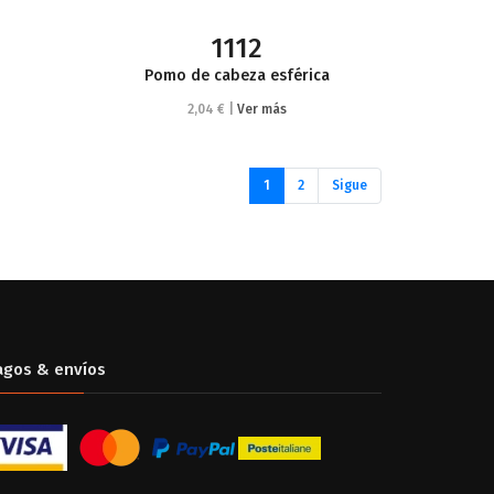
1112
Pomo de cabeza esférica
2,04 € |
Ver más
(current)
1
2
Sigue
agos & envíos