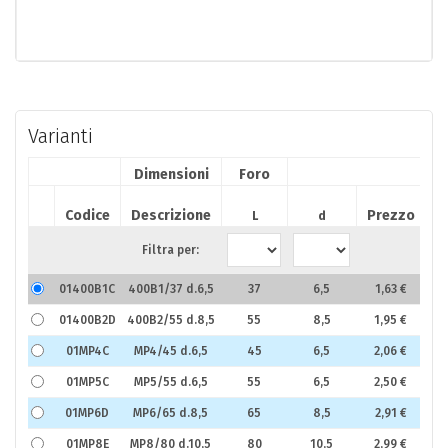
Varianti
Dimensioni
Foro
D
Codice
Descrizione
Prezzo
L
d
Filtra per:
01400B1C
400B1/37 d.6,5
37
6,5
1,63 €
01400B2D
400B2/55 d.8,5
55
8,5
1,95 €
01MP4C
MP4/45 d.6,5
45
6,5
2,06 €
01MP5C
MP5/55 d.6,5
55
6,5
2,50 €
01MP6D
MP6/65 d.8,5
65
8,5
2,91 €
01MP8E
MP8/80 d.10,5
80
10,5
2,99 €