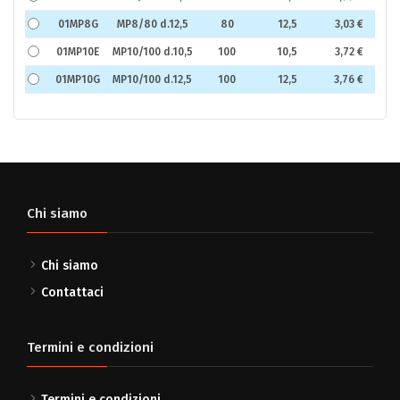
01MP8G
MP8/80 d.12,5
80
12,5
3,03 €
01MP10E
MP10/100 d.10,5
100
10,5
3,72 €
01MP10G
MP10/100 d.12,5
100
12,5
3,76 €
Chi siamo
Chi siamo
Contattaci
Termini e condizioni
Termini e condizioni