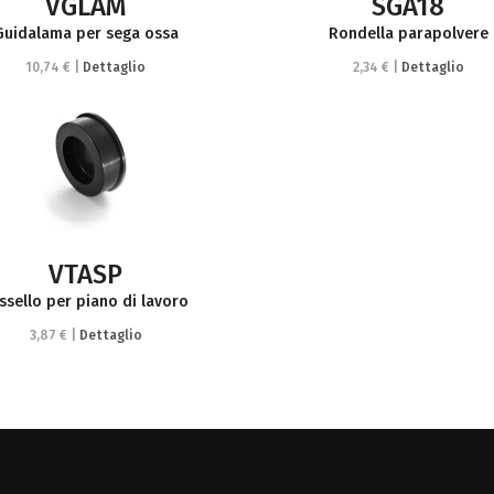
VGLAM
SGA18
Guidalama per sega ossa
Rondella parapolvere
10,74 € |
Dettaglio
2,34 € |
Dettaglio
VTASP
ssello per piano di lavoro
3,87 € |
Dettaglio