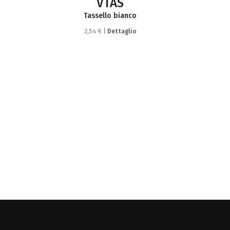
VTAS
Tassello bianco
2,54 € |
Dettaglio