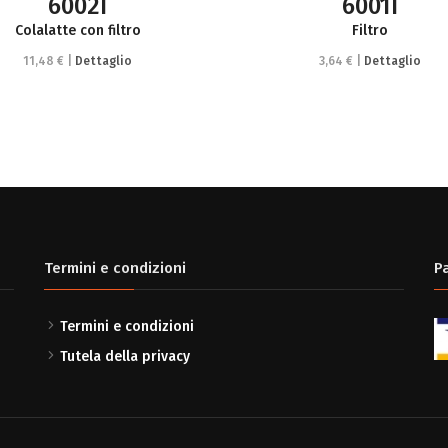
6002I
6001I
Colalatte con filtro
Filtro
11,48 € |
Dettaglio
3,64 € |
Dettaglio
Termini e condizioni
P
Termini e condizioni
Tutela della privacy